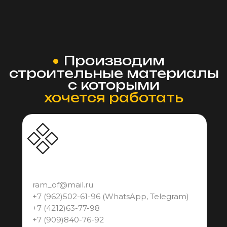
Производим
строительные материалы
с которыми
хочется работать
ram_of@mail.ru
+7 (962)502-61-96 (WhatsApp, Telegram)
+7 (
4212)63-77-98
+7 (909)840-76-92