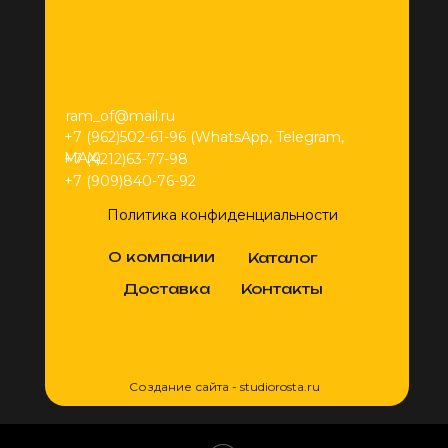
ram_of@mail.ru
+7 (962)502-61-96 (WhatsApp, Telegram,
MAX)
+7 (4212)63-77-98
+7 (909)840-76-92
Политика конфиденциальности
О компании
Каталог
Доставка
Контакты
Создание сайта - studiorosta.ru