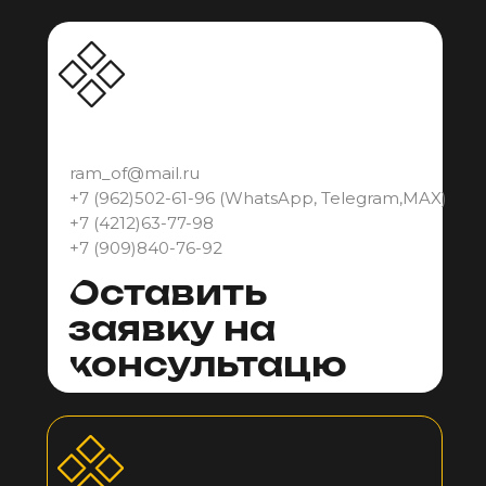
ram_of@mail.ru
+7 (962)502-61-96 (WhatsApp, Telegram
,
MAX
)
+7 (
4212)63-77-98
+7 (909)840-76-92
Оставить
заявку на
консультацю